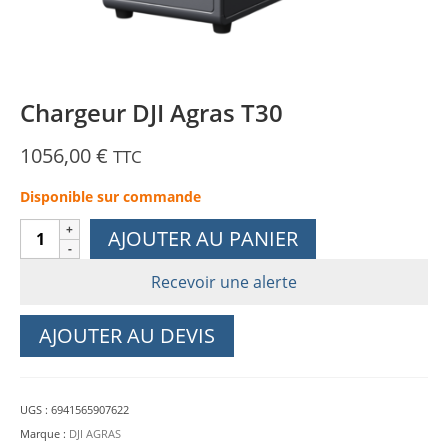
Chargeur DJI Agras T30
1056,00
€
TTC
Disponible sur commande
quantité
AJOUTER AU PANIER
de
Chargeur
Recevoir une alerte
DJI
Agras
AJOUTER AU DEVIS
T30
UGS :
6941565907622
Marque :
DJI AGRAS