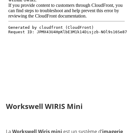
Workswell WIRIS Mini
La
Workswell Wiris mini
est un système d’
imagerie