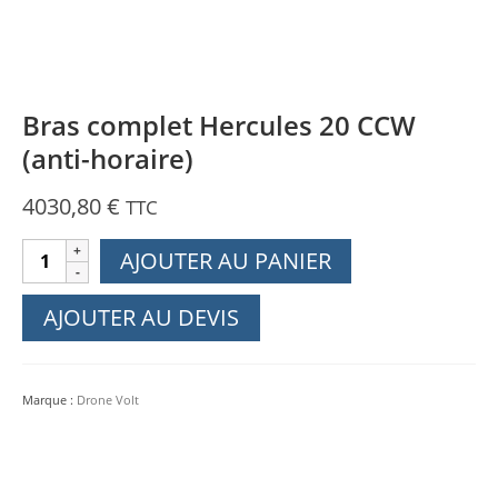
Bras complet Hercules 20 CCW
(anti-horaire)
4030,80
€
TTC
quantité
AJOUTER AU PANIER
de
Bras
AJOUTER AU DEVIS
complet
Hercules
20
Marque :
Drone Volt
CCW
(anti-
horaire)