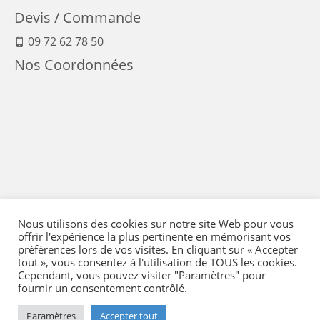
Devis / Commande
09 72 62 78 50
Nos Coordonnées
Nous utilisons des cookies sur notre site Web pour vous
offrir l'expérience la plus pertinente en mémorisant vos
préférences lors de vos visites. En cliquant sur « Accepter
tout », vous consentez à l'utilisation de TOUS les cookies.
Cependant, vous pouvez visiter "Paramètres" pour
fournir un consentement contrôlé.
Mentions Légales
-
Conditions générales de vente
-
Politique de confidentialité
-
Politique qualité
-
Moyens de paiement
-
Expédition et retour
-
Paramètres
Accepter tout