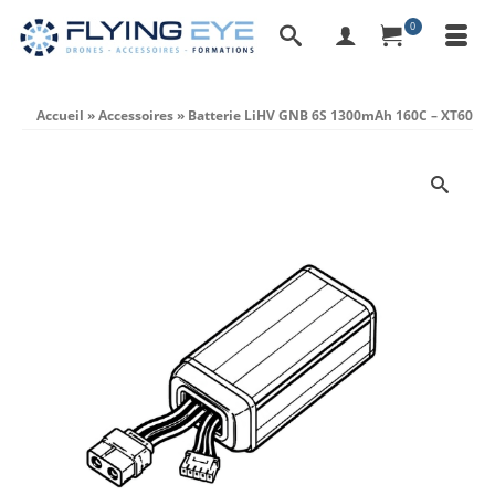
0
Accueil
»
Accessoires
»
Batterie LiHV GNB 6S 1300mAh 160C – XT60