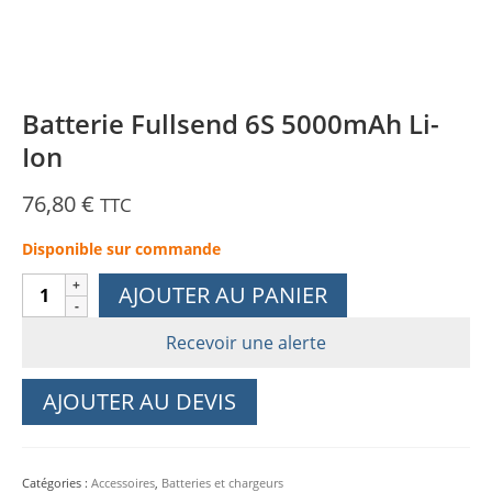
Batterie Fullsend 6S 5000mAh Li-
Ion
76,80
€
TTC
Disponible sur commande
quantité
AJOUTER AU PANIER
de
Batterie
Recevoir une alerte
Fullsend
6S
AJOUTER AU DEVIS
5000mAh
Li-
Ion
Catégories :
Accessoires
,
Batteries et chargeurs