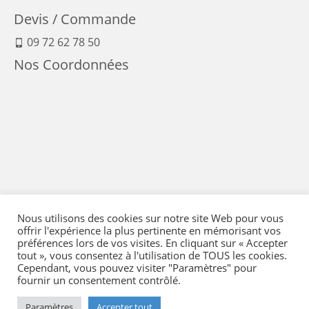
Devis / Commande
09 72 62 78 50
Nos Coordonnées
Nous utilisons des cookies sur notre site Web pour vous
offrir l'expérience la plus pertinente en mémorisant vos
préférences lors de vos visites. En cliquant sur « Accepter
tout », vous consentez à l'utilisation de TOUS les cookies.
Cependant, vous pouvez visiter "Paramètres" pour
fournir un consentement contrôlé.
Mentions Légales
-
Conditions générales de vente
-
Politique de confidentialité
-
Politique qualité
-
Moyens de paiement
-
Expédition et retour
-
Paramètres
Accepter tout