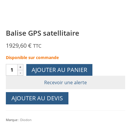
Balise GPS satellitaire
1929,60
€
TTC
Disponible sur commande
quantité
AJOUTER AU PANIER
de
Balise
Recevoir une alerte
GPS
satellitaire
AJOUTER AU DEVIS
Marque :
Diodon