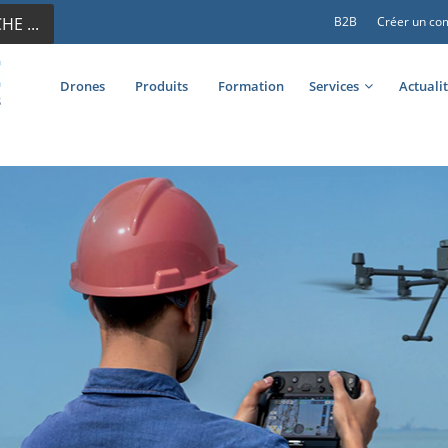
E ...
B2B
Créer un co
Drones
Produits
Formation
Services
Actuali