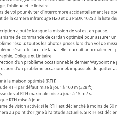
, l’oblique et le linéaire
s de vol pour éviter d’interrompre accidentellement les op
ut de la caméra infrarouge H20 et du PSDK 102S à la liste de
cription ajoutée lorsque la mission de vol est en pause.
canisme de commande de cardan optimisé pour assurer un c
blème résolu: toutes les photos prises lors d’un vol de miss
blème résolu: le lacet de la nacelle tournait anormalement
aphie, Oblique et Linéaire.
rection d’un problème occasionnel: le dernier Waypoint ne 
rrection d’un problème occasionnel: impossible de quitter a
é.
r à la maison optimisé (RTH):
itude RTH par défaut mise à jour à 100 m (328 ft).
esse de vol RTH maximale mise à jour à 15 m / s.
ique RTH mise à jour.
ème de vision activé: si le RTH est déclenché à moins de 50 m 
era au point d’origine à l’altitude actuelle. Si RTH est décle