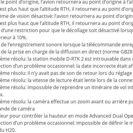
le point d’origine, l’avion retournera au point d’origine à l’a
 est plus haut que l’altitude RTH, il retournera au point d’orig
ème de vision désactivé: l’avion retournera au point d’origine
 est plus haut que l’altitude RTH, il retournera au point d’orig
 d’une restriction pour que le décollage soit désactivé lor
érieur à 10%.
t de l’enregistrement sonore lorsque la télécommande enregi
 de la prise en charge de la diffusion en direct (norme GB28
ème résolu: la station mobile D-RTK 2 est introuvable dans
ction d’un problème occasionnel: la date incorrecte était a
ème résolu: il n’y avait pas de son de retour lors du régl
ème résolu: la vitesse de lecture était lente lors de la conne
ème résolu: impossible de reprendre un itinéraire de vol int
x.
ème résolu: la caméra effectue un zoom avant ou arrière par 
nde de caméra
leur pour contrôler la hauteur en mode Advanced Dual Ope
ction d’un problème occasionnel: impossible de définir le m
u H20.