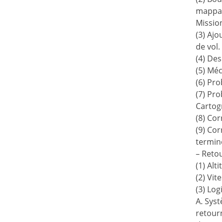
mappage
Mission
(3) Ajo
de vol.
(4) Des
(5) Mé
(6) Pro
(7) Pro
Cartogr
(8) Cor
(9) Co
termin
– Retou
(1) Alt
(2) Vit
(3) Log
A. Syst
retourn