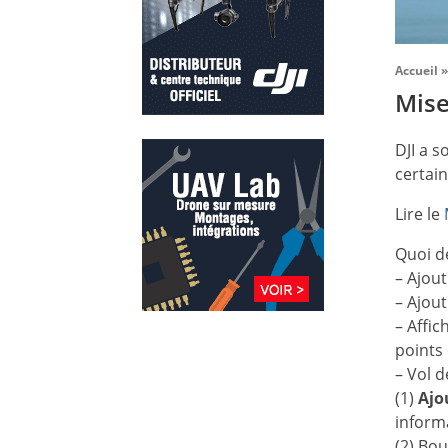
Accueil
»
Mise
DJI a s
certain
Lire le
Quoi d
– Ajout
– Ajout
– Affic
points 
– Vol d
(1)
Ajo
informa
(2) Bo