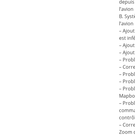
depuis 
l’avion
B. Syst
l’avion
– Ajout
est inf
– Ajou
– Ajout
– Probl
– Corre
– Probl
– Probl
– Probl
Mapbo
– Probl
comma
contrô
– Corre
Zoom d