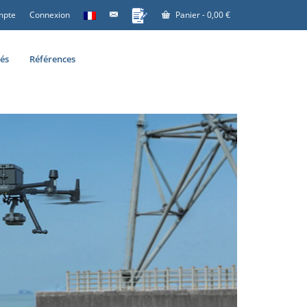
mpte
Connexion
Panier
-
0,00
€
tés
Références