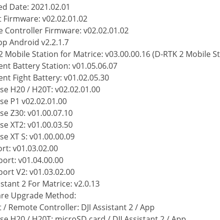
ed Date: 2021.02.01
t Firmware: v02.02.01.02
 Controller Firmware: v02.02.01.02
pp Android v2.2.1.7
 Mobile Station for Matrice: v03.00.00.16 (D-RTK 2 Mobile St
gent Battery Station: v01.05.06.07
gent Fight Battery: v01.02.05.30
e H20 / H20T: v02.02.01.00
e P1 v02.02.01.00
e Z30: v01.00.07.10
e XT2: v01.00.03.50
e XT S: v01.00.00.09
ort: v01.03.02.00
port: v01.04.00.00
port V2: v01.03.02.00
istant 2 For Matrice: v2.0.13
re Upgrade Method:
t / Remote Controller: DJI Assistant 2 / App
e H20 / H20T: microSD card / DJI Assistant 2 / App