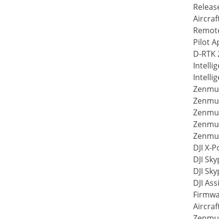
Releas
Aircraf
Remote
Pilot A
D-RTK 2
Intelli
Intelli
Zenmus
Zenmus
Zenmus
Zenmus
Zenmus
DJI X-P
DJI Sky
DJI Sky
DJI Ass
Firmwa
Aircraf
Zenmus