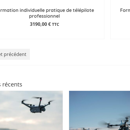
rmation individuelle pratique de télépilote
Form
professionnel
3190,00
€
TTC
DEMANDE D'INFORMATIONS
let précédent
s récents