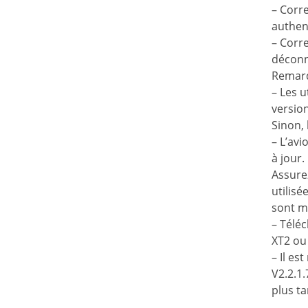
– Corre
authent
– Corr
déconn
Remar
– Les u
version
Sinon,
– L’avi
à jour.
Assurez
utilisée
sont mi
– Téléc
XT2 ou
– Il es
V2.2.1.
plus ta