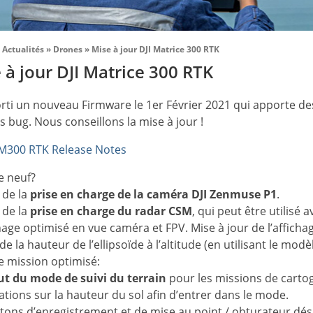
Actualités
»
Drones
»
Mise à jour DJI Matrice 300 RTK
 à jour DJI Matrice 300 RTK
orti un nouveau Firmware le 1er Février 2021 qui apporte des
s bug. Nous conseillons la mise à jour !
M300 RTK Release Notes
e neuf?
 de la
prise en charge de la caméra DJI Zenmuse P1
.
 de la
prise en charge du radar CSM
, qui peut être utilisé 
hage optimisé en vue caméra et FPV. Mise à jour de l’affichag
de la hauteur de l’ellipsoïde à l’altitude (en utilisant le mod
e mission optimisé:
ut du mode de suivi du terrain
pour les missions de cartog
tions sur la hauteur du sol afin d’entrer dans le mode.
utons d’enregistrement et de mise au point / obturateur dé