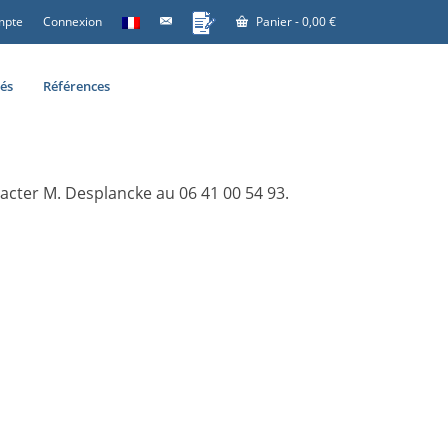
mpte
Connexion
Panier
-
0,00
€
tés
Références
acter M. Desplancke au 06 41 00 54 93.