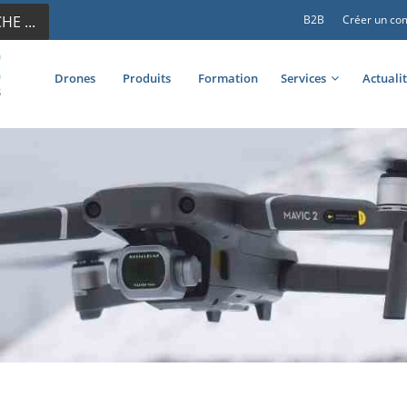
E ...
B2B
Créer un co
Drones
Produits
Formation
Services
Actuali