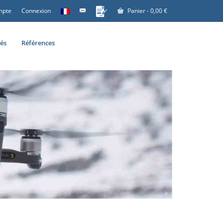
mpte
Connexion
Panier
-
0,00
€
tés
Références