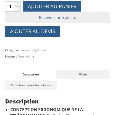
quantité
AJOUTER AU PANIER
de
Bouée
Recevoir une alerte
de
sauvetage
AJOUTER AU DEVIS
Dolphin1
Catégories :
Accessoires
,
Autres
Marque :
OcéanAlpha
Description
Vidéo
Caractéristiques techniques
Description
CONCEPTION ERGONOMIQUE DE LA