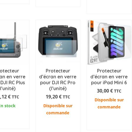
PANIER
AJOUTER AU
à
Ce
PANIER
729,60 €
produit
a
plusieurs
variations.
Les
options
peuvent
être
choisies
otecteur
Protecteur
Protecteur
an en verre
d’écran en verre
d’écran en verre
sur
DJI RC Plus
pour DJI RC Pro
pour iPad Mini 6
la
(l’unité)
(l’unité)
30,00
€
TTC
page
,12
€
19,20
€
TTC
TTC
du
Disponible sur
En stock
produit
Disponible sur
commande
commande
OUTER AU
AJOUTER AU
PANIER
AJOUTER AU
PANIER
PANIER