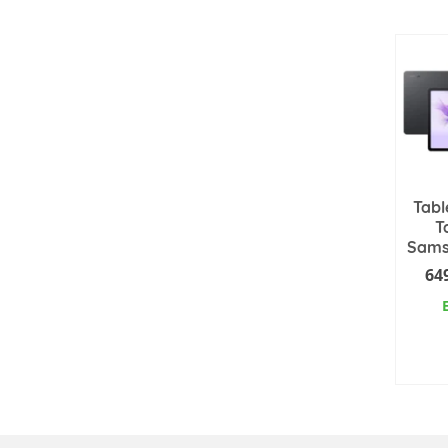
Tabl
T
Sams
64
AJ