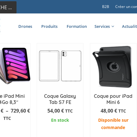
E ...
B2B
Créer un co
Drones
Produits
Formation
Services
Actuali
e iPad Mini
Coque Galaxy
Coque pour iPad
4Go 8,3″
Tab S7 FE
Mini 6
Plage
0
€
–
729,60
€
54,00
€
48,00
€
TTC
TTC
de
TTC
En stock
Disponible sur
prix :
commande
OUTER AU
AJOUTER AU
559,20 €
PANIER