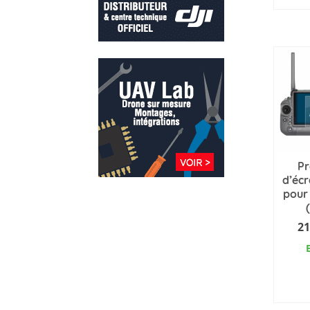
Pr
d’écr
pour 
21
AJ