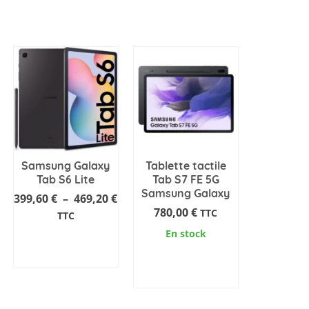
Samsung Galaxy
Tablette tactile
Tab S6 Lite
Tab S7 FE 5G
Samsung Galaxy
Plage
399,60
€
–
469,20
€
780,00
€
TTC
de
TTC
prix :
En stock
AJOUTER AU
399,60 €
PANIER
AJOUTER AU
à
Ce
PANIER
469,20 €
produit
a