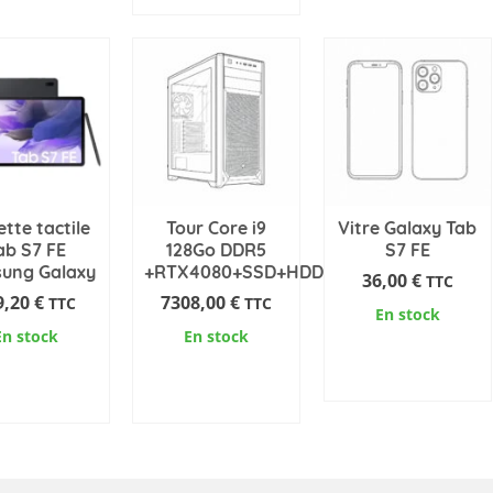
ette tactile
Tour Core i9
Vitre Galaxy Tab
ab S7 FE
128Go DDR5
S7 FE
ung Galaxy
+RTX4080+SSD+HDD
36,00
€
TTC
9,20
€
7308,00
€
TTC
TTC
En stock
En stock
En stock
AJOUTER AU
OUTER AU
AJOUTER AU
PANIER
PANIER
PANIER