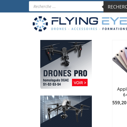
Recherche
RECHERCH
de
produits
Appl
6
559,2
AJ