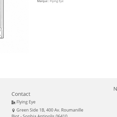
Marque :
Flying Eye
+RTX4080+SSD+HDD
N
Contact
Flying Eye
Green Side 1B, 400 Av. Roumanille
Biot - Sophia Antipolis 06410