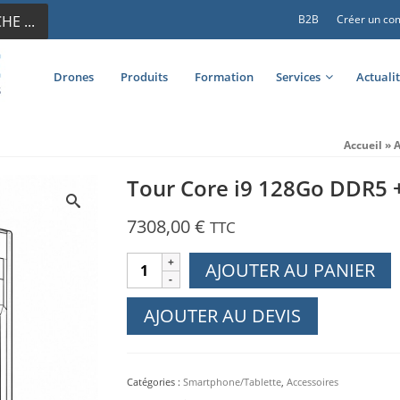
E ...
B2B
Créer un co
Drones
Produits
Formation
Services
Actuali
Accueil
»
A
Tour Core i9 128Go DDR
7308,00
€
TTC
quantité
AJOUTER AU PANIER
de
Tour
AJOUTER AU DEVIS
Core
i9
128Go
Catégories :
Smartphone/Tablette
,
Accessoires
DDR5