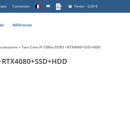
mpte
Connexion
Panier
-
0,00
€
tés
Références
ccessoires
»
Tour Core i9 128Go DDR5 +RTX4080+SSD+HDD
5 +RTX4080+SSD+HDD