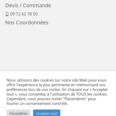
Devis / Commande
09 72 62 78 50
Nos Coordonnées
Nous utilisons des cookies sur notre site Web pour vous
offrir l'expérience la plus pertinente en mémorisant vos
préférences lors de vos visites. En cliquant sur « Accepter
tout », vous consentez à l'utilisation de TOUS les cookies.
Cependant, vous pouvez visiter "Paramètres" pour
fournir un consentement contrôlé.
Mentions Légales
-
Conditions générales de vente
-
Politique de confidentialité
-
Politique qualité
-
Moyens de paiement
-
Expédition et retour
-
Paramètres
Accepter tout
Réglementation
-
Plan du site
- © 2026 Flying Eye