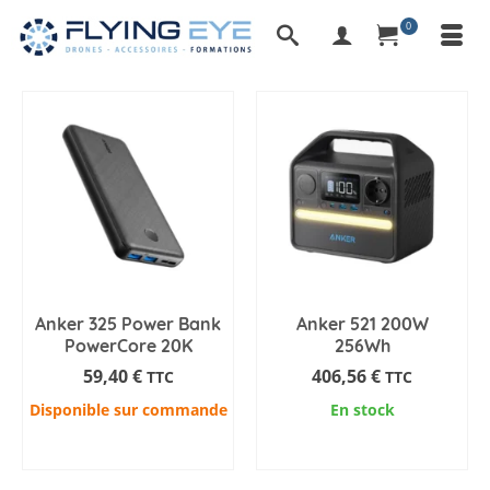
0
Anker 325 Power Bank
Anker 521 200W
PowerCore 20K
256Wh
59,40
€
406,56
€
TTC
TTC
Disponible sur commande
En stock
AJOUTER AU PANIER
AJOUTER AU PANIER