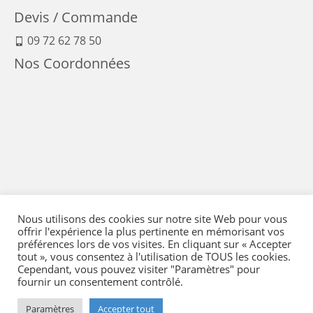
Devis / Commande
09 72 62 78 50
Nos Coordonnées
Nous utilisons des cookies sur notre site Web pour vous
offrir l'expérience la plus pertinente en mémorisant vos
préférences lors de vos visites. En cliquant sur « Accepter
tout », vous consentez à l'utilisation de TOUS les cookies.
Cependant, vous pouvez visiter "Paramètres" pour
fournir un consentement contrôlé.
Mentions Légales
-
Conditions générales de vente
-
Politique de confidentialité
-
Politique qualité
-
Moyens de paiement
-
Expédition et retour
-
Paramètres
Accepter tout