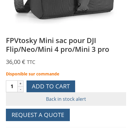
FPVtosky Mini sac pour DJI
Flip/Neo/Mini 4 pro/Mini 3 pro
36,00
€
TTC
Disponible sur commande
FPVtosky
ADD TO CART
Mini
sac
Back in stock alert
pour
DJI
REQUEST A QUOTE
Flip/Neo/Mini
4