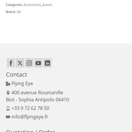
pro/Mini
Categories:
Accessoires
,
Autres
3
Brand:
DJI
pro
quantity
Contact
Flying Eye
400 avenue Roumanille
Biot - Sophia Antipolis 06410
+33 9 72 62 78 50
info@flyingeye.fr