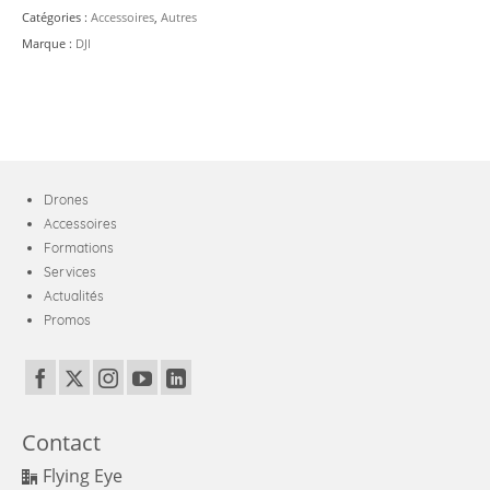
Flip/Neo/Mini
Catégories :
Accessoires
,
Autres
4
Marque :
DJI
pro/Mini
3
pro
Drones
Accessoires
Formations
Services
Actualités
Promos
Contact
Flying Eye