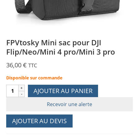
FPVtosky Mini sac pour DJI
Flip/Neo/Mini 4 pro/Mini 3 pro
36,00
€
TTC
Disponible sur commande
quantité
AJOUTER AU PANIER
de
FPVtosky
Recevoir une alerte
Mini
sac
AJOUTER AU DEVIS
pour
DJI