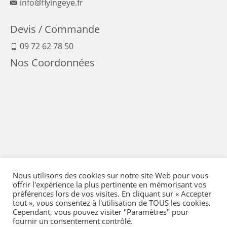
info@flyingeye.fr
Devis / Commande
09 72 62 78 50
Nos Coordonnées
Nous utilisons des cookies sur notre site Web pour vous
offrir l'expérience la plus pertinente en mémorisant vos
préférences lors de vos visites. En cliquant sur « Accepter
tout », vous consentez à l'utilisation de TOUS les cookies.
Cependant, vous pouvez visiter "Paramètres" pour
fournir un consentement contrôlé.
Mentions Légales
-
Conditions générales de vente
-
Politique de confidentialité