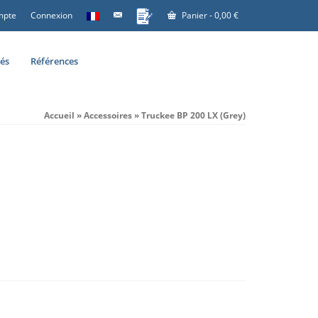
mpte
Connexion
Panier
-
0,00
€
tés
Références
Accueil
»
Accessoires
»
Truckee BP 200 LX (Grey)