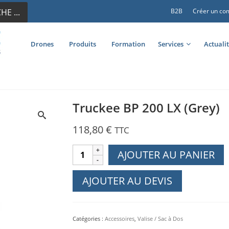
E ...
B2B
Créer un co
Drones
Produits
Formation
Services
Actuali
Truckee BP 200 LX (Grey)
118,80
€
TTC
quantité
AJOUTER AU PANIER
de
Truckee
AJOUTER AU DEVIS
BP
200
LX
Catégories :
Accessoires
,
Valise / Sac à Dos
(Grey)