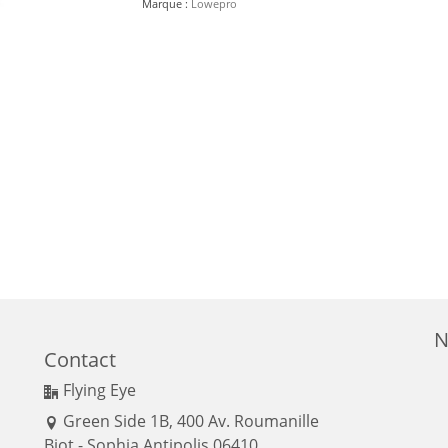
Marque :
Lowepro
N
Contact
Flying Eye
Green Side 1B, 400 Av. Roumanille
Biot - Sophia Antipolis 06410