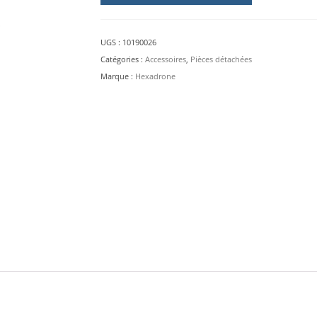
LASER
200m
pour
UGS :
10190026
TUNDRA
Catégories :
Accessoires
,
Pièces détachées
2
Marque :
Hexadrone