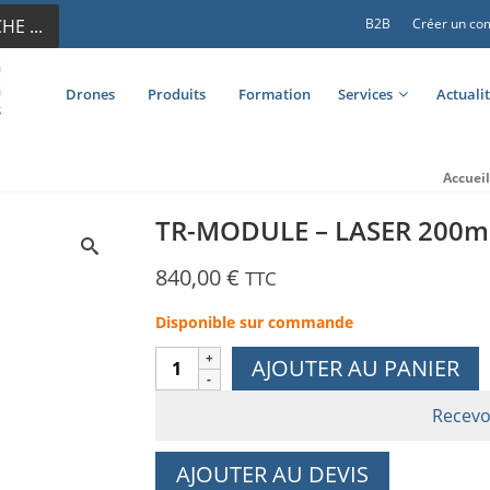
E ...
B2B
Créer un co
Drones
Produits
Formation
Services
Actuali
Accueil
TR-MODULE – LASER 200m
840,00
€
TTC
Disponible sur commande
quantité
AJOUTER AU PANIER
de
TR-
Recevo
MODULE
-
AJOUTER AU DEVIS