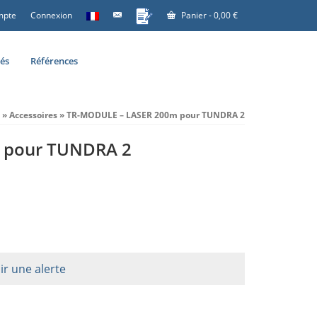
mpte
Connexion
Panier
-
0,00
€
tés
Références
»
Accessoires
»
TR-MODULE – LASER 200m pour TUNDRA 2
 pour TUNDRA 2
ir une alerte