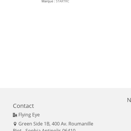
Marque :
STARTRC
FPV
STARTRC
N
Contact
Flying Eye
Green Side 1B, 400 Av. Roumanille
Biot - Sophia Antipolis 06410