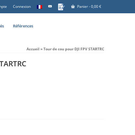
mpte
Connexion
Panier
-
0,00
€
tés
Références
Accueil
»
Tour de cou pour DJI FPV STARTRC
 STARTRC