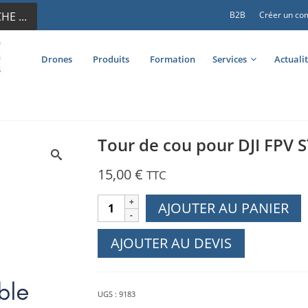
E ...
B2B
Créer un co
Drones
Produits
Formation
Services
Actuali
Tour de cou pour DJI FPV
15,00
€
TTC
quantité
AJOUTER AU PANIER
de
Tour
AJOUTER AU DEVIS
de
cou
pour
UGS :
9183
DJI