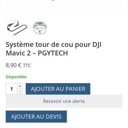
Système tour de cou pour DJI
Mavic 2 – PGYTECH
8,90
€
TTC
Disponible
quantité
AJOUTER AU PANIER
de
Système
Recevoir une alerte
tour
de
AJOUTER AU DEVIS
cou
pour