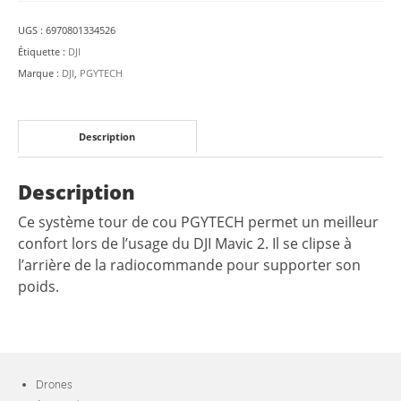
DJI
UGS :
6970801334526
Mavic
Étiquette :
DJI
2
Marque :
DJI
,
PGYTECH
-
PGYTECH
Description
Description
Ce système tour de cou PGYTECH permet un meilleur
confort lors de l’usage du DJI Mavic 2. Il se clipse à
l’arrière de la radiocommande pour supporter son
poids.
Drones