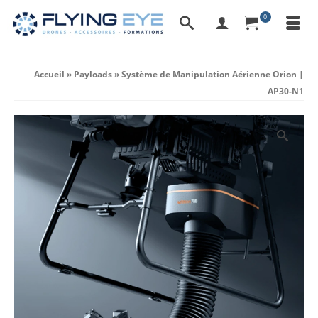
0
Accueil
»
Payloads
»
Système de Manipulation Aérienne Orion |
AP30-N1