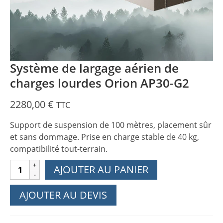
Système de largage aérien de
charges lourdes Orion AP30-G2
2280,00
€
TTC
Support de suspension de 100 mètres, placement sûr
et sans dommage. Prise en charge stable de 40 kg,
compatibilité tout-terrain.
quantité
AJOUTER AU PANIER
de
Système
AJOUTER AU DEVIS
de
largage