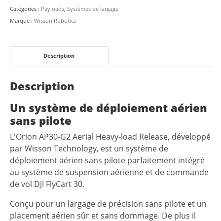
aérien
Catégories :
Payloads
,
Systèmes de largage
de
Marque :
Wisson Robotics
charges
lourdes
Orion
Description
AP30-
G2
Description
Un système de déploiement aérien
sans pilote
L'Orion AP30-G2 Aerial Heavy-load Release, développé
par Wisson Technology, est un système de
déploiement aérien sans pilote parfaitement intégré
au système de suspension aérienne et de commande
de vol DJI FlyCart 30.
Conçu pour un largage de précision sans pilote et un
placement aérien sûr et sans dommage. De plus il