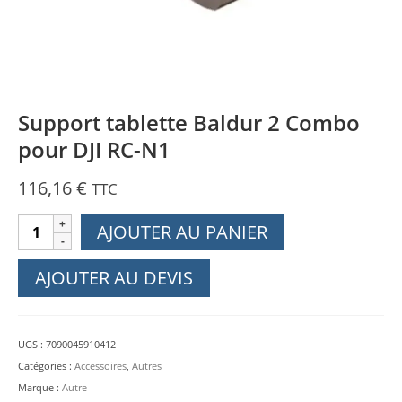
Support tablette Baldur 2 Combo
pour DJI RC-N1
116,16
€
TTC
quantité
AJOUTER AU PANIER
de
Support
AJOUTER AU DEVIS
tablette
Baldur
2
UGS :
7090045910412
Combo
Catégories :
Accessoires
,
Autres
pour
Marque :
Autre
DJI