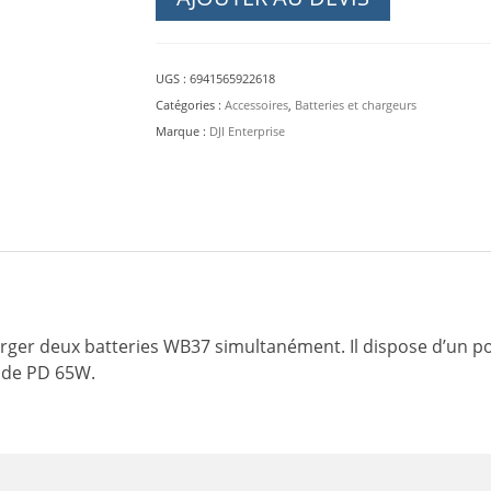
de
recharge
de
UGS :
6941565922618
batterie
Catégories :
Accessoires
,
Batteries et chargeurs
USB-
Marque :
DJI Enterprise
C
pour
WB37
DJI
arger deux batteries WB37 simultanément. Il dispose d’un p
pide PD 65W.