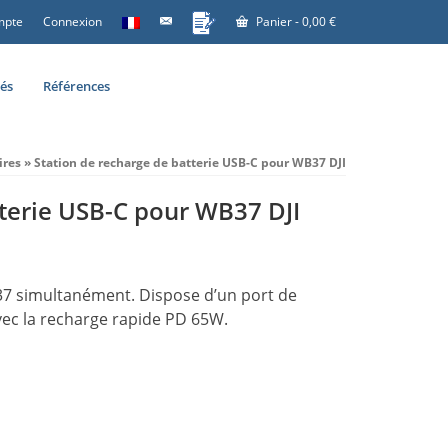
mpte
Connexion
Panier
-
0,00
€
tés
Références
ires
»
Station de recharge de batterie USB-C pour WB37 DJI
tterie USB-C pour WB37 DJI
7 simultanément. Dispose d’un port de
ec la recharge rapide PD 65W.