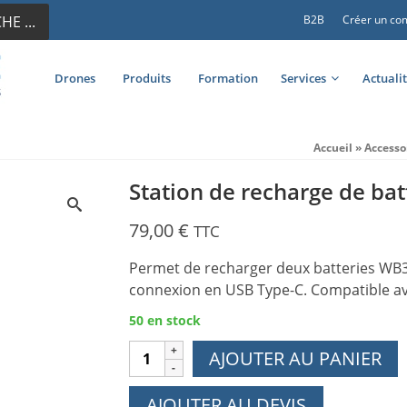
E ...
B2B
Créer un co
Drones
Produits
Formation
Services
Actuali
Accueil
»
Accesso
Station de recharge de ba
79,00
€
TTC
Permet de recharger deux batteries WB3
connexion en USB Type-C. Compatible av
50 en stock
quantité
AJOUTER AU PANIER
de
Station
AJOUTER AU DEVIS