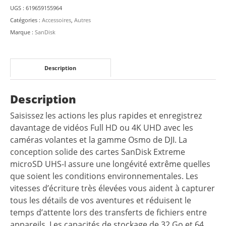
+
UGS :
619659155964
Adaptateur
Catégories :
Accessoires
,
Autres
SD
Marque :
SanDisk
Description
Description
Saisissez les actions les plus rapides et enregistrez
davantage de vidéos Full HD ou 4K UHD avec les
caméras volantes et la gamme Osmo de DJI. La
conception solide des cartes SanDisk Extreme
microSD UHS-I assure une longévité extrême quelles
que soient les conditions environnementales. Les
vitesses d’écriture très élevées vous aident à capturer
tous les détails de vos aventures et réduisent le
temps d’attente lors des transferts de fichiers entre
appareils. Les capacités de stockage de 32 Go et 64