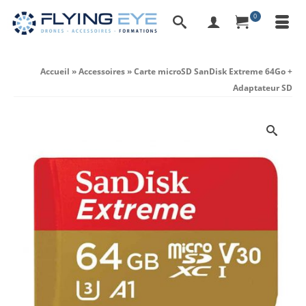
0
Accueil
»
Accessoires
»
Carte microSD SanDisk Extreme 64Go +
Adaptateur SD