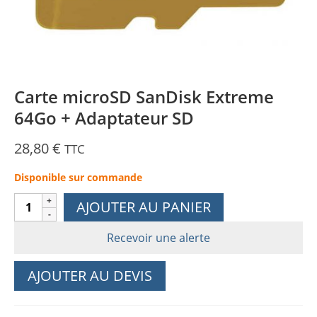
Carte microSD SanDisk Extreme
64Go + Adaptateur SD
28,80
€
TTC
Disponible sur commande
quantité
AJOUTER AU PANIER
de
Carte
Recevoir une alerte
microSD
SanDisk
AJOUTER AU DEVIS
Extreme
64Go