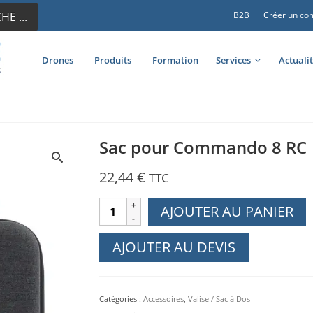
E ...
B2B
Créer un co
Drones
Produits
Formation
Services
Actuali
Sac pour Commando 8 RC
22,44
€
TTC
quantité
AJOUTER AU PANIER
de
Sac
AJOUTER AU DEVIS
pour
Commando
8
Catégories :
Accessoires
,
Valise / Sac à Dos
RC