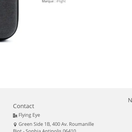
Marque :
iFlight
N
Contact
Flying Eye
Green Side 1B, 400 Av. Roumanille
Biot - Sophia Antipolis 06410