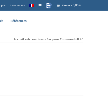
mpte
Connexion
Panier
-
0,00
€
tés
Références
Accueil
»
Accessoires
»
Sac pour Commando 8 RC