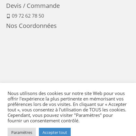
Devis / Commande
09 72 62 78 50
Nos Coordonnées
Nous utilisons des cookies sur notre site Web pour vous
offrir l'expérience la plus pertinente en mémorisant vos
préférences lors de vos visites. En cliquant sur « Accepter
tout », vous consentez à l'utilisation de TOUS les cookies.
Cependant, vous pouvez visiter "Paramètres" pour
fournir un consentement contrôlé.
Mentions Légales
-
Conditions générales de vente
-
Politique de confidentialité
-
Politique qualité
-
Moyens de paiement
-
Expédition et retour
-
Paramètres
Accepter tout
Réglementation
-
Plan du site
- © 2026 Flying Eye