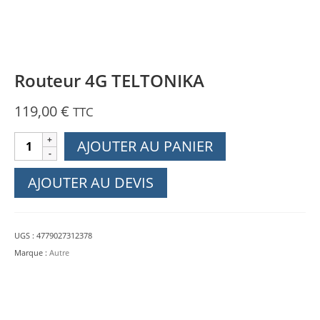
Routeur 4G TELTONIKA
119,00
€
TTC
quantité
AJOUTER AU PANIER
de
Routeur
AJOUTER AU DEVIS
4G
TELTONIKA
UGS :
4779027312378
Marque :
Autre