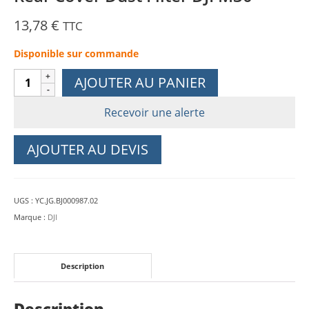
13,78
€
TTC
Disponible sur commande
quantité
AJOUTER AU PANIER
de
Rear
Recevoir une alerte
Cover
Dust
AJOUTER AU DEVIS
Filter
DJI
M30
UGS :
YC.JG.BJ000987.02
Marque :
DJI
Description
Description