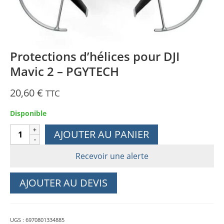
Protections d’hélices pour DJI
Mavic 2 – PGYTECH
20,60
€
TTC
Disponible
quantité
AJOUTER AU PANIER
de
Protections
Recevoir une alerte
d'hélices
pour
AJOUTER AU DEVIS
DJI
Mavic
2
UGS :
6970801334885