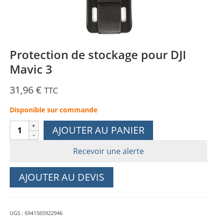
Protection de stockage pour DJI
Mavic 3
31,96
€
TTC
Disponible sur commande
quantité
AJOUTER AU PANIER
de
Protection
Recevoir une alerte
de
stockage
AJOUTER AU DEVIS
pour
DJI
Mavic
UGS :
6941565922946