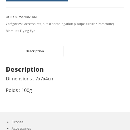
remplacement
parachute
UGS :
6975436070061
Flysafe
Catégories :
Accessoires
,
Kits d’homologation (Coupe-circuit / Parachute)
M3
Marque :
Flying Eye
M4
C5
Description
Description
Dimensions : 7x7x4cm
Poids : 100g
Drones
Accessoires