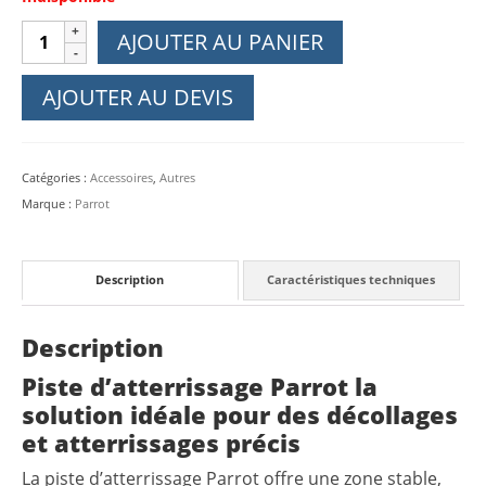
quantité
AJOUTER AU PANIER
de
Piste
AJOUTER AU DEVIS
d'atterrissage
pour
drone
Catégories :
Accessoires
,
Autres
-
Marque :
Parrot
Parrot
Description
Caractéristiques techniques
Description
Piste d’atterrissage Parrot la
solution idéale pour des décollages
et atterrissages précis
La piste d’atterrissage Parrot offre une zone stable,