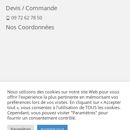
Devis / Commande
09 72 62 78 50
Nos Coordonnées
Nous utilisons des cookies sur notre site Web pour vous
offrir l'expérience la plus pertinente en mémorisant vos
préférences lors de vos visites. En cliquant sur « Accepter
tout », vous consentez à l'utilisation de TOUS les cookies.
Cependant, vous pouvez visiter "Paramètres" pour
fournir un consentement contrôlé.
Mentions Légales
-
Conditions générales de vente
-
Politique de confidentialité
-
Politique qualité
-
Moyens de paiement
-
Expédition et retour
-
Paramètres
Accepter tout