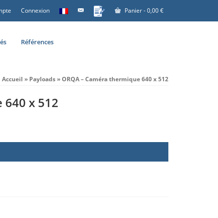
mpte
Connexion
Panier
-
0,00
€
tés
Références
Accueil
»
Payloads
»
ORQA – Caméra thermique 640 x 512
 640 x 512