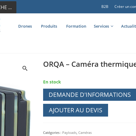
E ...
B2B
Créer un co
Drones
Produits
Formation
Services
Actuali
ORQA – Caméra thermique
En stock
DEMANDE D'INFORMATIONS
AJOUTER AU DEVIS
Catégories :
Payloads
,
Caméras