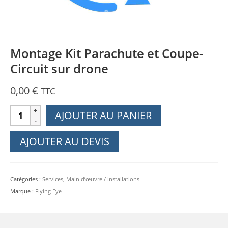
Montage Kit Parachute et Coupe-
Circuit sur drone
0,00
€
TTC
quantité
AJOUTER AU PANIER
de
Montage
AJOUTER AU DEVIS
Kit
Parachute
et
Catégories :
Services
,
Main d’œuvre / installations
Coupe-
Marque :
Flying Eye
Circuit
sur
drone