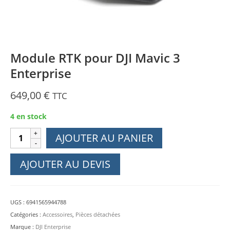
Module RTK pour DJI Mavic 3
Enterprise
649,00
€
TTC
4 en stock
quantité
AJOUTER AU PANIER
de
Module
AJOUTER AU DEVIS
RTK
pour
DJI
UGS :
6941565944788
Mavic
Catégories :
Accessoires
,
Pièces détachées
3
Marque :
DJI Enterprise