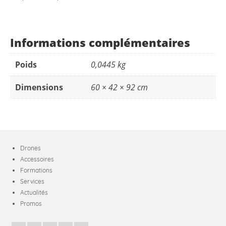
Enterprise
Informations complémentaires
Poids
0,0445 kg
Dimensions
60 × 42 × 92 cm
Drones
Accessoires
Formations
Services
Actualités
Promos