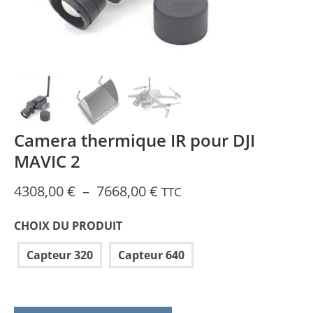
Camera thermique IR pour DJI
MAVIC 2
Plage
4308,00
€
–
7668,00
€
TTC
de
prix :
CHOIX DU PRODUIT
4308,00 €
Capteur 320
Capteur 640
à
7668,00 €