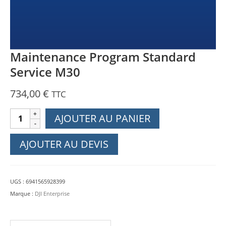
Maintenance Program Standard
Service M30
734,00
€
TTC
quantité
AJOUTER AU PANIER
de
Maintenance
AJOUTER AU DEVIS
Program
Standard
Service
UGS :
6941565928399
M30
Marque :
DJI Enterprise