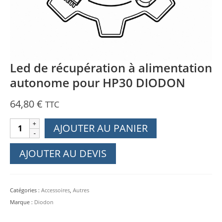
Led de récupération à alimentation
autonome pour HP30 DIODON
64,80
€
TTC
quantité
AJOUTER AU PANIER
de
Led
AJOUTER AU DEVIS
de
récupération
à
Catégories :
Accessoires
,
Autres
alimentation
Marque :
Diodon
autonome
pour