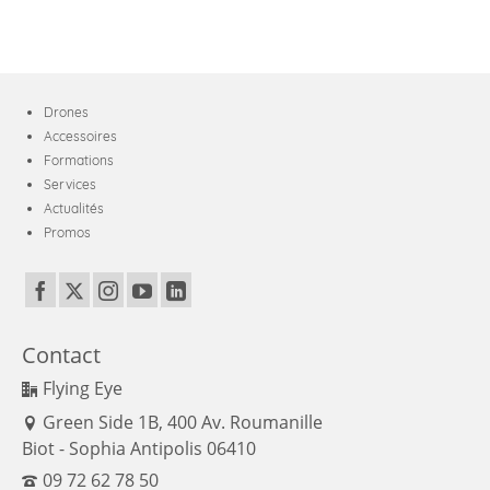
HP30
DIODON
Drones
Accessoires
Formations
Services
Actualités
Promos
Contact
Flying Eye
Green Side 1B, 400 Av. Roumanille
Biot - Sophia Antipolis 06410
09 72 62 78 50