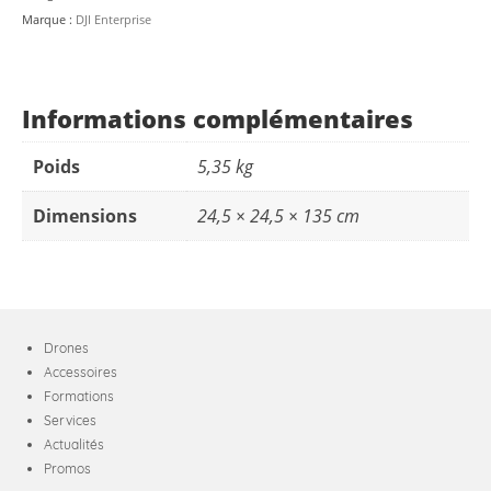
pour
Marque :
DJI Enterprise
DJI
D-
RTK
3
Informations complémentaires
Poids
5,35 kg
Dimensions
24,5 × 24,5 × 135 cm
Drones
Accessoires
Formations
Services
Actualités
Promos