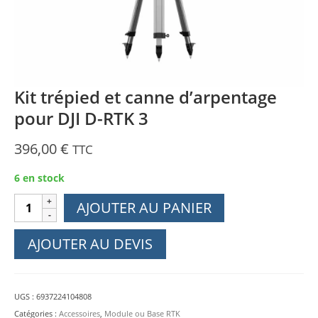
Kit trépied et canne d’arpentage
pour DJI D-RTK 3
396,00
€
TTC
6 en stock
quantité
AJOUTER AU PANIER
de
Kit
AJOUTER AU DEVIS
trépied
et
canne
UGS :
6937224104808
d'arpentage
Catégories :
Accessoires
,
Module ou Base RTK