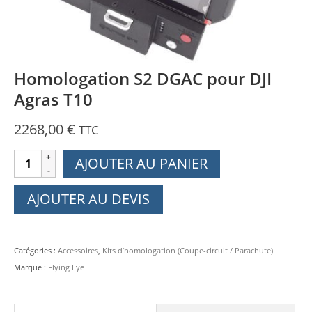
Homologation S2 DGAC pour DJI
Agras T10
2268,00
€
TTC
quantité
AJOUTER AU PANIER
de
Homologation
AJOUTER AU DEVIS
S2
DGAC
pour
Catégories :
Accessoires
,
Kits d’homologation (Coupe-circuit / Parachute)
DJI
Marque :
Flying Eye
Agras
T10