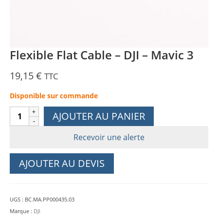
Flexible Flat Cable – DJI – Mavic 3
19,15
€
TTC
Disponible sur commande
quantité
AJOUTER AU PANIER
de
Flexible
Recevoir une alerte
Flat
Cable
AJOUTER AU DEVIS
-
DJI
-
UGS :
BC.MA.PP000435.03
Mavic
Marque :
DJI
3