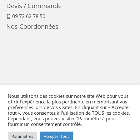
Devis / Commande
09 72 62 78 50
Nos Coordonnées
Nous utilisons des cookies sur notre site Web pour vous
offrir l'expérience la plus pertinente en mémorisant vos
préférences lors de vos visites. En cliquant sur « Accepter
tout », vous consentez à l'utilisation de TOUS les cookies.
Cependant, vous pouvez visiter "Paramètres" pour
fournir un consentement contrôlé.
Mentions Légales
-
Conditions générales de vente
-
Politique de confidentialité
-
Politique qualité
-
Moyens de paiement
-
Expédition et retour
-
Paramètres
Accepter tout
Réglementation
-
Plan du site
- © 2026 Flying Eye