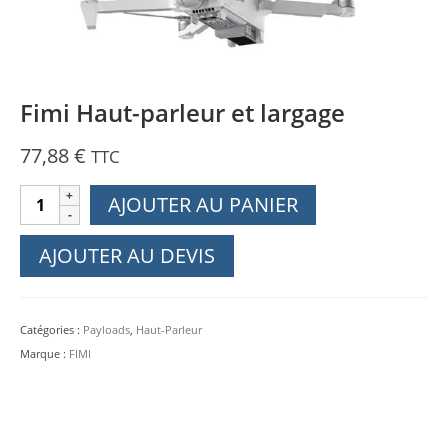
Fimi Haut-parleur et largage
77,88
€
TTC
quantité
AJOUTER AU PANIER
de
Fimi
AJOUTER AU DEVIS
Haut-
parleur
et
Catégories :
Payloads
,
Haut-Parleur
largage
Marque :
FIMI