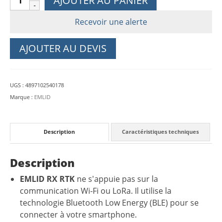
AJOUTER AU PANIER
de
EMLID
Recevoir une alerte
Reach
RX
AJOUTER AU DEVIS
RTK
UGS :
4897102540178
Marque :
EMLID
Description
Caractéristiques techniques
Description
EMLID RX RTK
ne s'appuie pas sur la
communication Wi-Fi ou LoRa. Il utilise la
technologie Bluetooth Low Energy (BLE) pour se
connecter à votre smartphone.