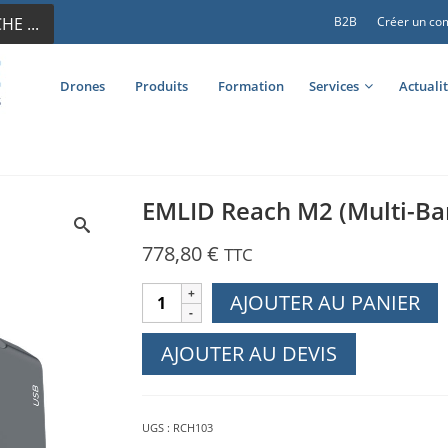
E ...
B2B
Créer un co
Drones
Produits
Formation
Services
Actuali
EMLID Reach M2 (Multi-B
778,80
€
TTC
quantité
AJOUTER AU PANIER
de
EMLID
AJOUTER AU DEVIS
Reach
M2
(Multi-
UGS :
RCH103
Band