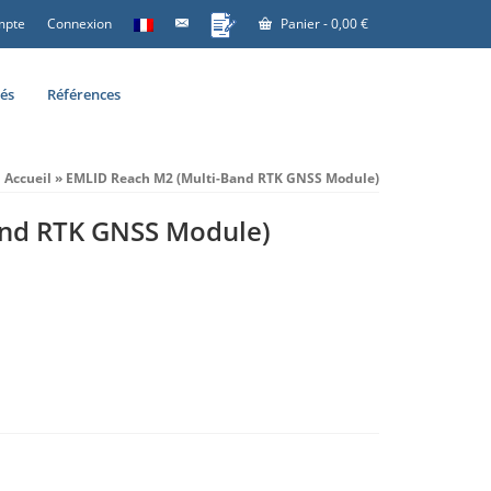
mpte
Connexion
Panier
-
0,00
€
tés
Références
Accueil
»
EMLID Reach M2 (Multi-Band RTK GNSS Module)
and RTK GNSS Module)