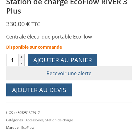
Station de charge EcoFlow RIVER 3
Plus
330,00
€
TTC
Centrale électrique portable EcoFlow
Disponible sur commande
quantité
AJOUTER AU PANIER
de
Station
Recevoir une alerte
de
charge
AJOUTER AU DEVIS
EcoFlow
RIVER
3
UGS :
4895251627917
Plus
Catégories :
Accessoires
,
Station de charge
Marque :
EcoFlow