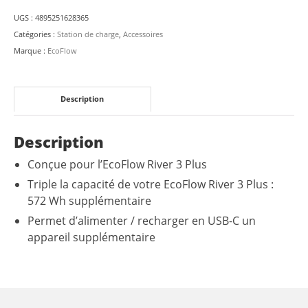
3
UGS :
4895251628365
Plus
Catégories :
Station de charge
,
Accessoires
Batterie
Marque :
EcoFlow
extra
intelligente
EB600
Description
(572
Wh)
Description
Conçue pour l’EcoFlow River 3 Plus
Triple la capacité de votre EcoFlow River 3 Plus :
572 Wh supplémentaire
Permet d’alimenter / recharger en USB-C un
appareil supplémentaire