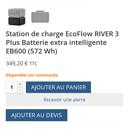
Station de charge EcoFlow RIVER 3
Plus Batterie extra intelligente
EB600 (572 Wh)
349,20
€
TTC
Disponible sur commande
quantité
AJOUTER AU PANIER
de
Station
Recevoir une alerte
de
charge
AJOUTER AU DEVIS
EcoFlow
RIVER