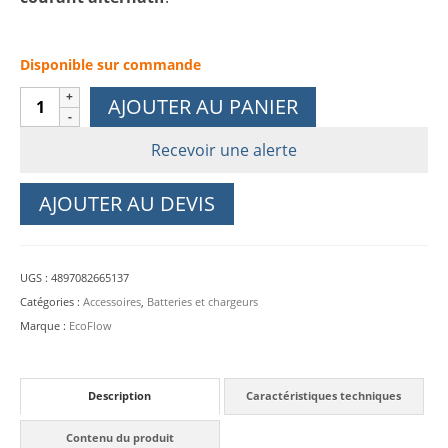
Disponible sur commande
quantité
AJOUTER AU PANIER
de
EcoFlow
Recevoir une alerte
Delta
Pro
AJOUTER AU DEVIS
Smart
Extra
Battery
UGS :
4897082665137
(batterie
Catégories :
Accessoires
,
Batteries et chargeurs
supplémentaire)
Marque :
EcoFlow
Description
Caractéristiques techniques
Contenu du produit